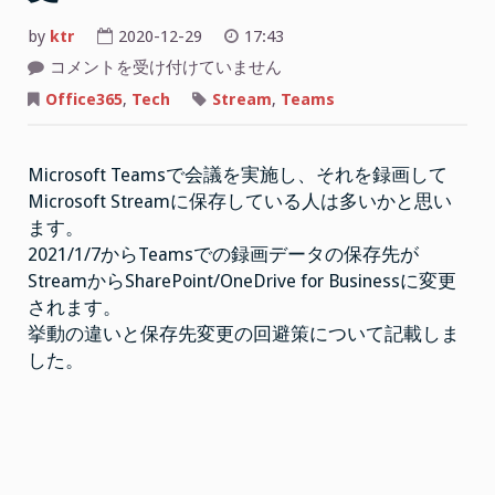
変
by
ktr
2020-12-29
17:43
更”
Microsoft
コメントを受け付けていません
Teams
で
Office365
,
Tech
Stream
,
Teams
実
施
し
た
Microsoft Teamsで会議を実施し、それを録画して
ビ
デ
Microsoft Streamに保存している人は多いかと思い
オ
会
ます。
議
録
2021/1/7からTeamsでの録画データの保存先が
画
StreamからSharePoint/OneDrive for Businessに変更
の
保
されます。
存
場
挙動の違いと保存先変更の回避策について記載しま
所
した。
の
変
更
は