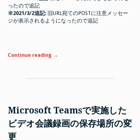
ったので追記
※2021/3/2追記:
旧URL宛てのPOSTに注意メッセー
ジが表示されるようになったので追記
“Microsoft
Continue reading
→
Teams
で
利
用
で
き
る
Microsoft Teamsで実施した
Incoming
ビデオ会議録画の保存場所の変
Webhook
URL
更
の