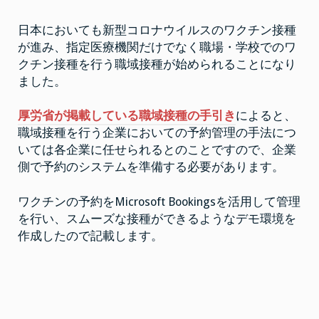
し
ン
て
日本においても新型コロナウイルスのワクチン接種
ワ
ス
ク
が進み、指定医療機関だけでなく職場・学校でのワ
を
チ
ン
クチン接種を行う職域接種が始められることになり
付
接
種
ました。
与
予
す
約
サ
る”
厚労省が掲載している職域接種の手引き
によると、
イ
ト
職域接種を行う企業においての予約管理の手法につ
を
作
いては各企業に任せられるとのことですので、企業
成
側で予約のシステムを準備する必要があります。
す
る
は
ワクチンの予約をMicrosoft Bookingsを活用して管理
を行い、スムーズな接種ができるようなデモ環境を
作成したので記載します。