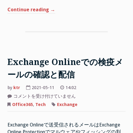
“Microsoft
Continue reading
→
Bookings
を
利
用
し
て
ワ
Exchange Onlineでの検疫メ
ク
ールの確認と配信
チ
ン
by
ktr
2021-05-11
14:02
接
種
Exchange
コメントを受け付けていません
Online
予
で
Office365
,
Tech
Exchange
の
約
検
サ
疫
メ
イ
Exchange Onlineで送受信されるメールはExchange
ー
ル
ト
Online Protectionでマルウェアやフィッシングの判