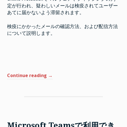
の
確
を
定が行われ、疑わしいメールは検疫されてユーザー
認
作
と
あてに届かないよう滞留されます。
配
成
信
は
す
検疫にかかったメールの確認方法、および配信方法
る”
について説明します。
“Exchange
Continue reading
→
Online
で
の
検
疫
メ
ー
Microsoft Teamsで利用でき