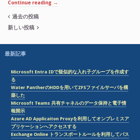
“Microsoft
Continue reading
→
Teams
投
過去の投稿
で
実
稿
新しい投稿
施
ナ
し
ビ
た
最新記事
ビ
ゲ
デ
ー
オ
Microsoft Entra IDで疑似的な入れ子グループを作成す
会
シ
る
議
Water PantherのHDDを用いてZFSファイルサーバを構
ョ
録
築した
ン
画
Microsoft Teams 共有チャネルのデータ保持と電子情
の
報開示
保
Azure AD Applicaiton Proxyを利用してオンプレミスア
存
プリケーションへアクセスする
場
Exchange Online トランスポートルールを利用してパス
所