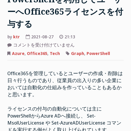
ーへOffice365ライセンスを付
与する
by
ktr
2021-08-27
21:13
Microsoft
コメントを受け付けていません
Graph
PowerShell
Azure
,
Office365
,
Tech
Graph
,
PowerShell
を
利
用
し
Office365を管理しているとユーザーの作成・削除は
て
ユ
日々行うものであり、従業員の出入りの多い企業に
ー
ザ
おいては自動化の仕組みを作っていることもあるか
ー
へ
と思います。
Office365
ラ
イ
ライセンスの付与の自動化については主に
セ
ン
PowerShellからAzure ADへ接続し、 Set-
ス
を
MsolUserLicense や Set-AzureADUserLicense コマン
付
ドを実行する例がよく取り上げられています。
与