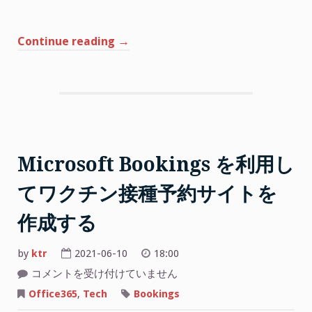
“Microsoft
Continue reading
→
Graph
PowerShell
を
利
用
し
て
Microsoft Bookings を利用し
ユ
てワクチン接種予約サイトを
ー
ザ
作成する
ー
へ
by
ktr
2021-06-10
18:00
Office365
Microsoft
コメントを受け付けていません
ラ
Bookings
イ
を
Office365
,
Tech
Bookings
利
セ
用