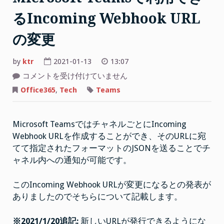
ル
るIncoming Webhook URL
の
確
の変更
認
と
by
ktr
2021-01-13
13:07
配
Microsoft
コメントを受け付けていません
信”
Teams
で
Office365
,
Tech
Teams
利
用
で
き
Microsoft TeamsではチャネルごとにIncoming
る
Incoming
Webhook URLを作成することができ、そのURLに宛
Webhook
URL
てて指定されたフォーマットのJSONを送ることでチ
の
変
ャネル内への通知が可能です。
更
は
このIncoming Webhook URLが変更になるとの発表が
ありましたのでそちらについて記載します。
※2021/1/20追記:
新しいURLが発行できるようにな