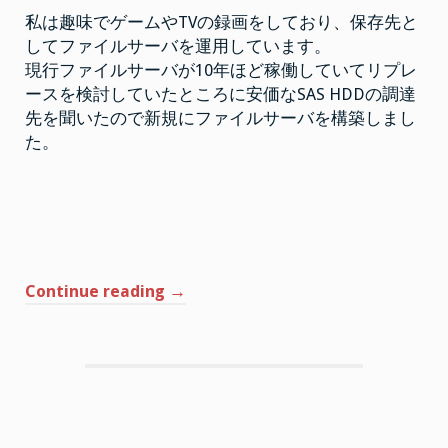
い
私は趣味でゲームやTVの録画をしており、保存先と
て
す
ZFS
してファイルサーバを運用しています。
る”
フ
ァ
現行ファイルサーバが10年ほど稼働していてリプレ
イ
ル
ースを検討していたところに安価なSAS HDDの調達
サ
先を聞いたので新規にファイルサーバを構築しまし
ー
バ
た。
を
構
築
し
た
は
“Water
Continue reading
→
Panther
の
HDD
を
用
い