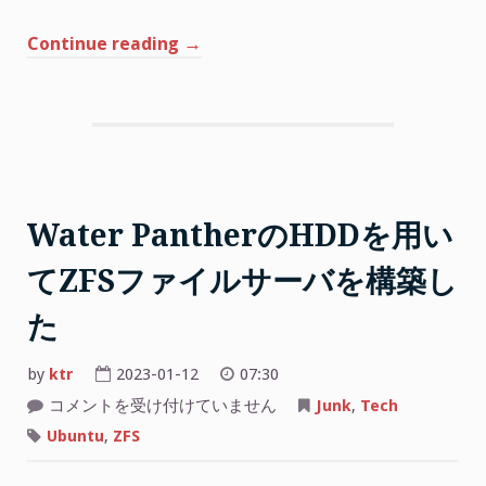
“Microsoft
Continue reading
→
Entra
ID
で
疑
似
的
な
Water PantherのHDDを用い
入
てZFSファイルサーバを構築し
れ
子
た
グ
ル
by
ktr
2023-01-12
07:30
ー
Water
コメントを受け付けていません
Junk
,
Tech
プ
Panther
を
の
Ubuntu
,
ZFS
HDD
作
を
用
成