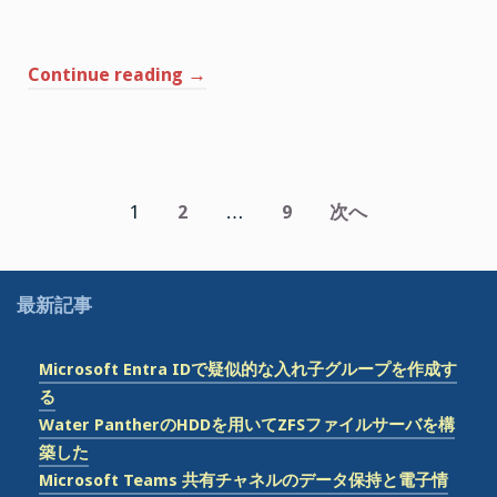
“Exchange
Continue reading
→
Online
ト
ラ
ン
ス
投
1
2
…
9
次へ
ポ
稿
ー
の
ト
最新記事
ル
ペ
ー
ー
ル
Microsoft Entra IDで疑似的な入れ子グループを作成す
を
ジ
る
利
Water PantherのHDDを用いてZFSファイルサーバを構
送
用
築した
り
し
Microsoft Teams 共有チャネルのデータ保持と電子情