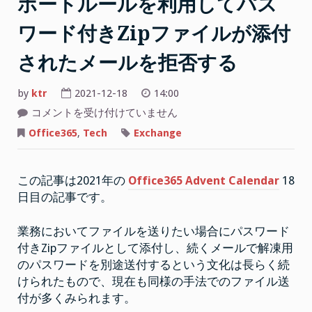
ポートルールを利用してパス
オ
ン
ワード付きZipファイルが添付
プ
レ
されたメールを拒否する
ミ
ス
by
ktr
2021-12-18
14:00
ア
Exchange
コメントを受け付けていません
プ
Online
ト
Office365
,
Tech
Exchange
リ
ラ
ン
ケ
ス
ー
ポ
この記事は2021年の
Office365 Advent Calendar
18
ー
シ
ト
日目の記事です。
ル
ョ
ー
ン
ル
を
業務においてファイルを送りたい場合にパスワード
へ
利
付きZipファイルとして添付し、続くメールで解凍用
用
ア
し
のパスワードを別途送付するという文化は長らく続
て
ク
パ
けられたもので、現在も同様の手法でのファイル送
セ
ス
ワ
付が多くみられます。
ス
ー