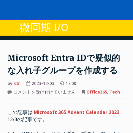
Skip
to
content
微同期 I/O
Microsoft Entra IDで疑似的
な入れ子グループを作成する
by
ktr
2023-12-03
17:00
Microsoft
コメントを受け付けていません
Office365
,
Tech
Entra
ID
で
疑
この記事は
Microsoft 365 Advent Calendar 2023
似
的
12/3の記事です。
な
入
れ