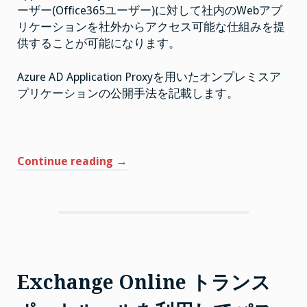
ミ
ーザー(Office365ユーザー)に対して社内のWebアプ
ス
ア
リケーションを社外からアクセス可能な仕組みを提
プ
リ
供することが可能になります。
ケ
ー
シ
Azure AD Application Proxyを用いたオンプレミスア
ョ
ン
プリケーションの公開手法を記載します。
へ
ア
ク
セ
ス
す
る
“Azure
Continue reading
→
は
AD
Applicaiton
Proxy
を
利
用
し
Exchange Online トランス
て