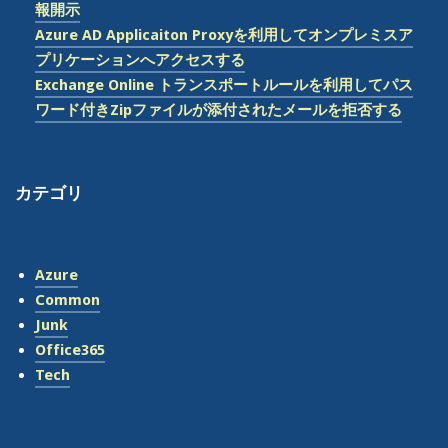
て
報開示
パ
Azure AD Applicaiton Proxyを利用してオンプレミスア
ス
プリケーションへアクセスする
ワ
Exchange Online トランスポートルールを利用してパス
ー
ワード付きZipファイルが添付されたメールを拒否する
ド
付
き
カテゴリ
Zip
フ
ァ
イ
Azure
ル
Common
が
Junk
添
Office365
付
Tech
さ
れ
た