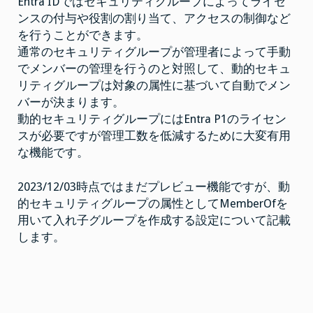
子
Entra IDではセキュリティグループによってライセ
グ
ンスの付与や役割の割り当て、アクセスの制御など
ル
ー
を行うことができます。
プ
を
通常のセキュリティグループが管理者によって手動
作
でメンバーの管理を行うのと対照して、動的セキュ
成
す
リティグループは対象の属性に基づいて自動でメン
る
は
バーが決まります。
動的セキュリティグループにはEntra P1のライセン
スが必要ですが管理工数を低減するために大変有用
な機能です。
2023/12/03時点ではまだプレビュー機能ですが、動
的セキュリティグループの属性としてMemberOfを
用いて入れ子グループを作成する設定について記載
します。