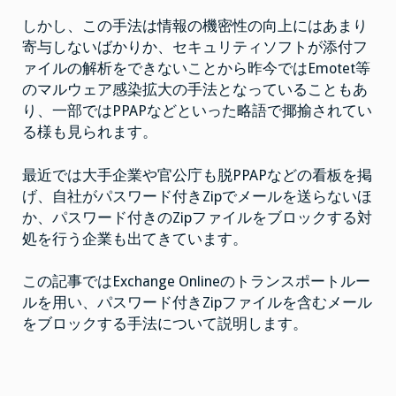
ド
す
付
しかし、この手法は情報の機密性の向上にはあまり
る”
き
Zip
寄与しないばかりか、セキュリティソフトが添付フ
フ
ァイルの解析をできないことから昨今ではEmotet等
ァ
イ
のマルウェア感染拡大の手法となっていることもあ
ル
が
り、一部ではPPAPなどといった略語で揶揄されてい
添
付
る様も見られます。
さ
れ
た
最近では大手企業や官公庁も脱PPAPなどの看板を掲
メ
ー
げ、自社がパスワード付きZipでメールを送らないほ
ル
を
か、パスワード付きのZipファイルをブロックする対
拒
処を行う企業も出てきています。
否
す
る
は
この記事ではExchange Onlineのトランスポートルー
ルを用い、パスワード付きZipファイルを含むメール
をブロックする手法について説明します。