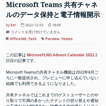
て
Microsoft Teams 共有チャネ
ZFS
ルのデータ保持と電子情報開示
フ
ァ
by
ktr
2022-12-02
18:09
イ
ル
Microsoft
コメントを受け付けていません
Teams
サ
共
Office365
,
Tech
Purview
,
Teams
有
ー
チ
バ
ャ
ネ
を
この記事は
Microsoft365 Advent Calendar 2022
2
ル
の
構
日目の記事です。
デ
ー
築
タ
し
保
Microsoft Teamsの共有チャネル機能は2022年8月ご
持
た”
ろに一般提供され、プレビューに申し込んでいない
と
電
組織でも利用できるようになりました。
子
情
報
開
共有チャネルではこれまでのゲストユーザーとのや
示
り取りで不満の多かったテナントの切り替えや通知
は