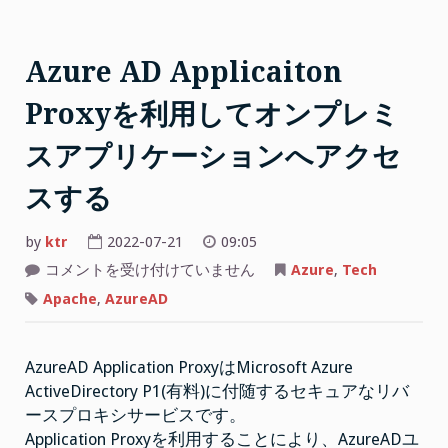
ャ
ネ
ル
Azure AD Applicaiton
の
Proxyを利用してオンプレミ
デ
ー
スアプリケーションへアクセ
タ
保
スする
持
と
by
ktr
2022-07-21
09:05
電
Azure
コメントを受け付けていません
Azure
,
Tech
子
AD
Applicaiton
Apache
,
AzureAD
情
Proxy
を
報
利
開
用
AzureAD Application ProxyはMicrosoft Azure
し
示”
て
ActiveDirectory P1(有料)に付随するセキュアなリバ
オ
ン
ースプロキシサービスです。
プ
レ
Application Proxyを利用することにより、AzureADユ