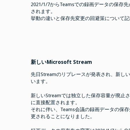
会
2021/1/7からTeamsでの録画データの保存先がStrea
議
録
されます。
画
挙動の違いと保存先変更の回避策について記
の
保
存
場
所
の
変
更
は
新しいMicrosoft Stream
先日Streamのリプレースが発表され、新しい
います。
新しいStreamでは独立した保存容量が廃止され、データ
に直接配置されます。
それに伴い、Teams会議の録画データの保存先がStream
更されることになりました。