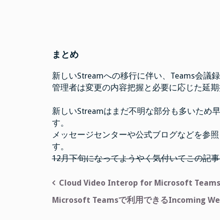
まとめ
新しいStreamへの移行に伴い、Teams会
管理者は変更の内容把握と必要に応じた延期
新しいStreamはまだ不明な部分も多いた
す。
メッセージセンターや公式ブログなどを参照
す。
12月下旬になってようやく気付いてこの記
投
Cloud Video Interop for Micros
稿
Microsoft Teamsで利用できるIncoming W
ナ