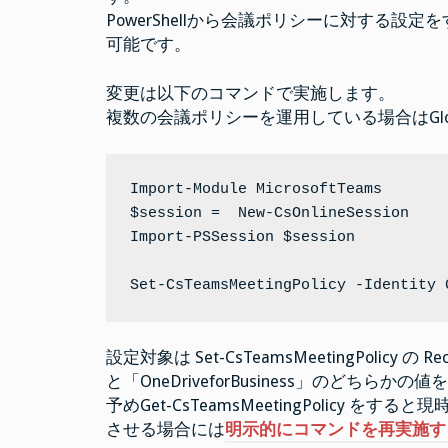
PowerShellから会議ポリシーに対する設定
可能です。
変更は以下のコマンドで実施します。
複数の会議ポリシーを運用している場合はGl
Import-Module MicrosoftTeams

$session =  New-CsOnlineSession

Import-PSSession $session

Set-CsTeamsMeetingPolicy -Identity 
設定対象は Set-CsTeamsMeetingPolicy の
と「OneDriveforBusiness」のどちらか
予めGet-CsTeamsMeetingPolicy 
させる場合には
明示的にコマンドを再実施す