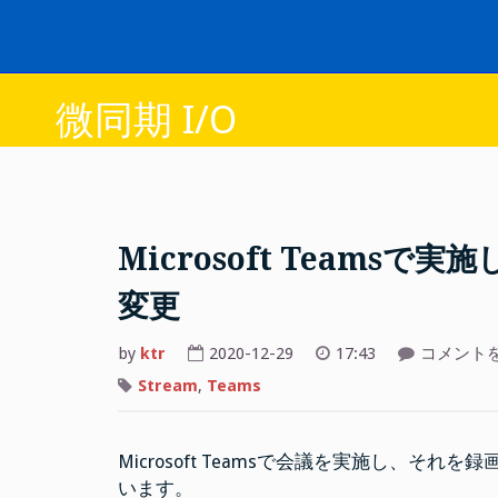
Skip
to
content
微同期 I/O
Microsoft Teams
変更
Microsoft
by
ktr
2020-12-29
17:43
コメント
Teams
で
Stream
,
Teams
実
施
し
た
Microsoft Teamsで会議を実施し、それを録
ビ
デ
います。
オ