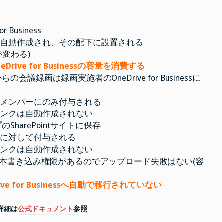
 Business
が自動作成され、その配下に設置される
変わる)
OneDrive for Businessの容量を消費する
録画は録画実施者のOneDrive for Businessに
たメンバーにのみ付与される
リンクは自動作成されない
harePointサイトに保存
プに対して付与される
リンクは自動作成されない
usinessへは基本書き込み権限があるのでアップロード失敗はない(容
eDrive for Businessへ自動で移行されていない
詳細は
公式ドキュメント
参照