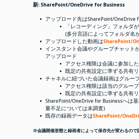
新: SharePoint/OneDrive for Business
アップロード先はSharePoint/OneDrive for
「レコーディング」フォルダ
(多分言語によってフォルダ名が
アップロードした動画は
SharePoint/
インスタント会議やグループチャットからの会議
アップロード
アクセス権限は会議に参加し
既定の共有設定に準ずる共有
チャネルに紐づいた会議録画はグループのS
アクセス権限は該当のグルー
既定の共有設定に準ずる共有
SharePoint/OneDrive for B
量不足については未調査)
既存の録画データは
SharePoint/On
※会議開催形態と録画者によって保存先が変わるので