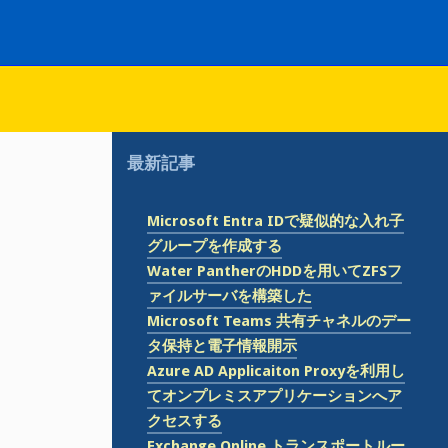
最新記事
Microsoft Entra IDで疑似的な入れ子
グループを作成する
Water PantherのHDDを用いてZFSフ
ァイルサーバを構築した
Microsoft Teams 共有チャネルのデー
タ保持と電子情報開示
Azure AD Applicaiton Proxyを利用し
てオンプレミスアプリケーションへア
クセスする
Exchange Online トランスポートルー