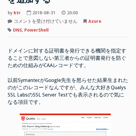
by
ktr
2018-08-31
20:00
Azure
コメントを受け付けていません
Azure
DNS
で
DNS
,
PowerShell
CAA
Record
を
追
ドメインに対する証明書を発行できる機関を指定す
加
す
ることで意図しない第三者からの証明書発行を防ぐ
る
は
ための仕組みがCAAレコードです。
以前SymantecがGoogle先生を怒らせた結果生まれた
のがこのレコードなんですが、みんな大好きQualys
SSL LabsのSSL Server Testでも表示されるので気に
なる項目です。