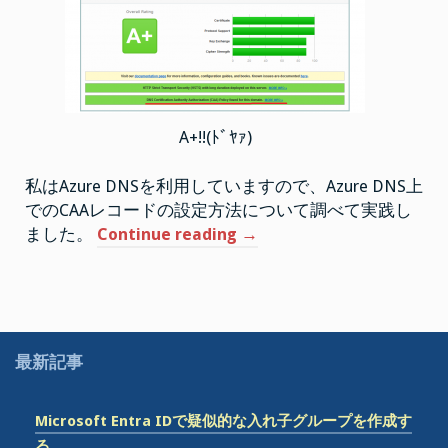
A+!!(ﾄﾞﾔｧ)
私はAzure DNSを利用していますので、Azure DNS上
でのCAAレコードの設定方法について調べて実践し
“Azure
ました。
Continue reading
→
DNS
で
CAA
Record
を
最新記事
追
加
Microsoft Entra IDで疑似的な入れ子グループを作成す
す
る