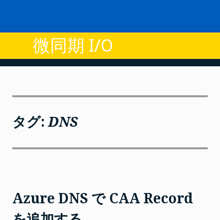
Skip
to
content
微同期 I/O
タグ:
DNS
Azure DNS で CAA Record
を追加する